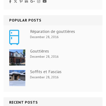
POPULAR POSTS
Réparation de gouttières
December 28, 2016
Gouttières
December 28, 2016
Soffits et Fascias
December 28, 2016
RECENT POSTS