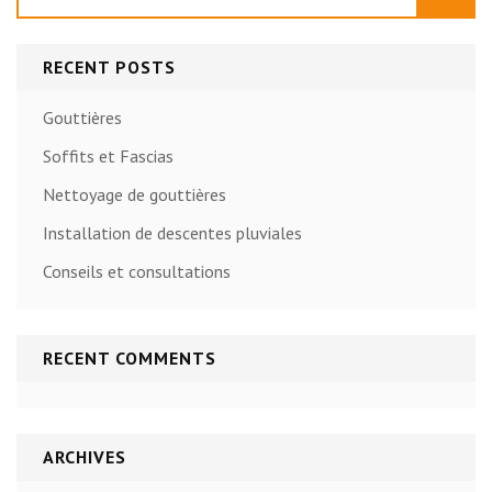
RECENT POSTS
Gouttières
Soffits et Fascias
Nettoyage de gouttières
Installation de descentes pluviales
Conseils et consultations
RECENT COMMENTS
ARCHIVES