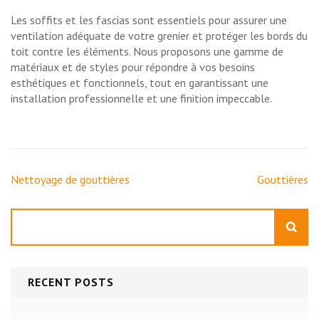
Les soffits et les fascias sont essentiels pour assurer une
ventilation adéquate de votre grenier et protéger les bords du
toit contre les éléments. Nous proposons une gamme de
matériaux et de styles pour répondre à vos besoins
esthétiques et fonctionnels, tout en garantissant une
installation professionnelle et une finition impeccable.
Post
Nettoyage de gouttières
Gouttières
navigation
Search
RECENT POSTS