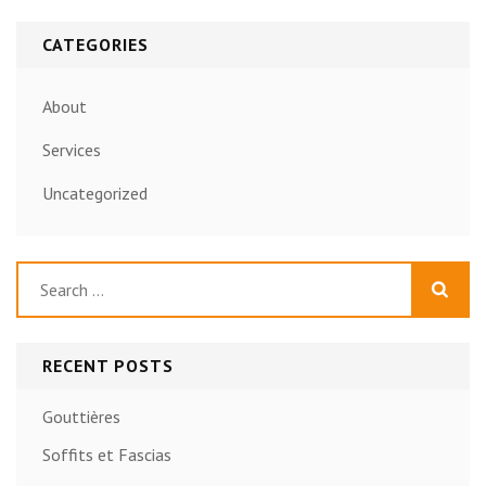
CATEGORIES
About
Services
Uncategorized
Search
for:
RECENT POSTS
Gouttières
Soffits et Fascias