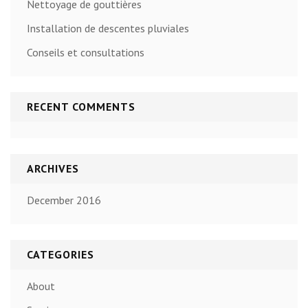
Nettoyage de gouttières
Installation de descentes pluviales
Conseils et consultations
RECENT COMMENTS
ARCHIVES
December 2016
CATEGORIES
About