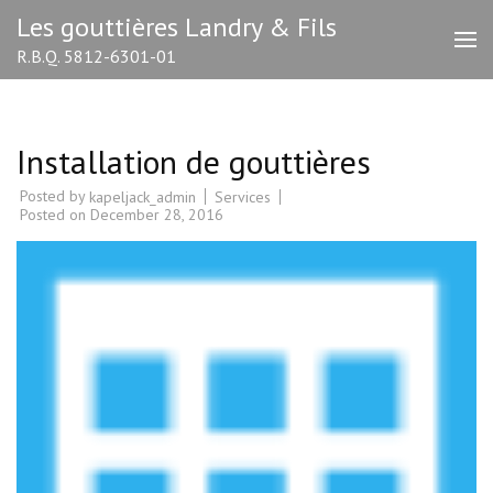
Skip
Les gouttières Landry & Fils
to
R.B.Q. 5812-6301-01
content
(Press
Enter)
Installation de gouttières
Posted by
Services
kapeljack_admin
Posted on
December 28, 2016